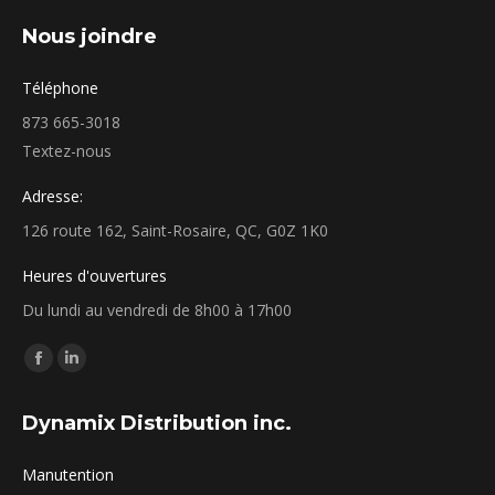
Nous joindre
Téléphone
873 665-3018
Textez-nous
Adresse:
126 route 162, Saint-Rosaire, QC, G0Z 1K0
Heures d'ouvertures
Du lundi au vendredi de 8h00 à 17h00
Find us on:
Facebook
Linkedin
page
page
Dynamix Distribution inc.
opens
opens
in
in
Manutention
new
new